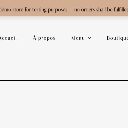
 demo store for testing purposes — no orders shall be fulfille
Accueil
À propos
Menu
Boutiqu