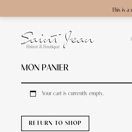
This is a
Skip
to
content
MON PANIER
Your cart is currently empty.
RETURN TO SHOP