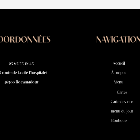
OORDONNÉES
NAVIGATIO
05 65 33 18 45
Accueil
 route de la cité l'hospitalet
À propos
46500 Rocamadour
Menu
Cartes
Carte des vins
menu du jour
Boutique