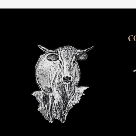
C
108