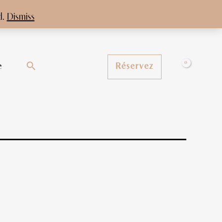
d.
Dismiss
Search
e
Réservez