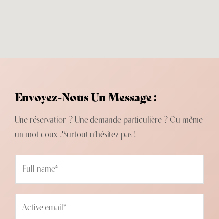
Envoyez-Nous Un Message :
Une réservation ? Une demande particulière ? Ou même
un mot doux ?Surtout n’hésitez pas !
N
a
m
E
e
m