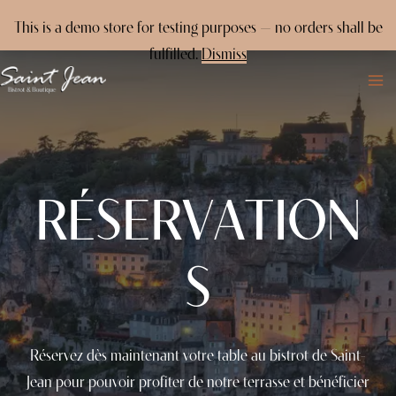
This is a demo store for testing purposes — no orders shall be
fulfilled.
Dismiss
Skip
to
MA
content
M
RÉSERVATION
S
Réservez dès maintenant votre table au bistrot de Saint-
Jean pour pouvoir profiter de notre terrasse et bénéficier