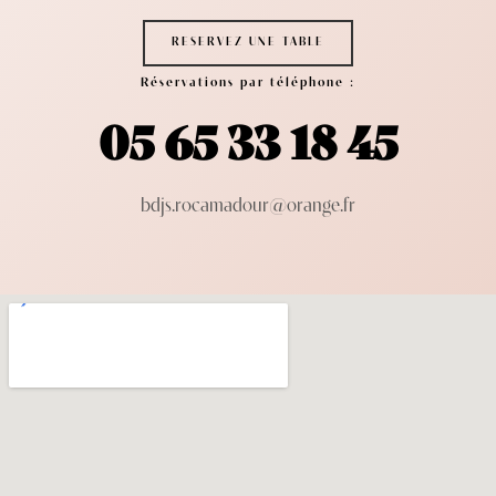
RESERVEZ UNE TABLE
Réservations par téléphone :
05 65 33 18 45
bdjs.rocamadour@orange.fr​